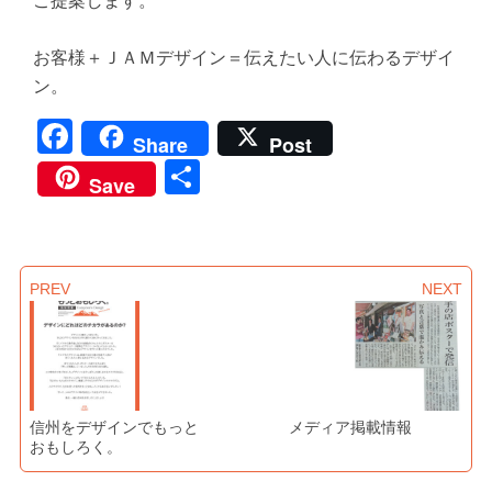
ご提案します。
お客様＋ＪＡＭデザイン＝伝えたい人に伝わるデザイ
ン。
Facebook
Share
Post
共
Save
有
PREV
NEXT
信州をデザインでもっと
メディア掲載情報
おもしろく。