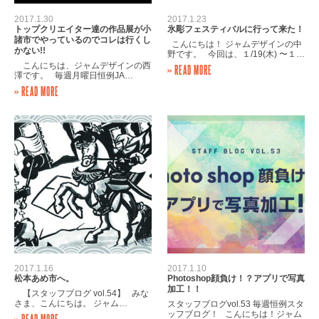
2017.1.30
2017.1.23
トップクリエイター達の作品展が小
氷彫フェスティバルに行って来た！
諸市でやっているのでコレは行くし
こんにちは！ ジャムデザインの中
かない!!
野です。 今回は、１/19(木) 〜１…
こんにちは、ジャムデザインの西
» READ MORE
澤です。 毎週月曜日恒例JA…
» READ MORE
2017.1.16
2017.1.10
松本あめ市へ。
Photoshop顔負け！？アプリで写真
加工！！
【スタッフブログ vol.54】 みな
さま、こんにちは。 ジャム…
スタッフブログvol.53 毎週恒例スタ
ッフブログ！ こんにちは！ジャム
» READ MORE