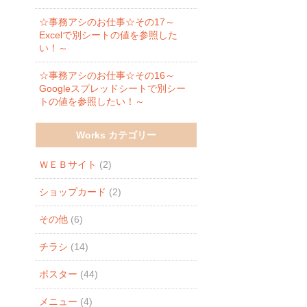
☆事務アシのお仕事☆その17～
Excelで別シートの値を参照した
い！～
☆事務アシのお仕事☆その16～
Googleスプレッドシートで別シー
トの値を参照したい！～
Works カテゴリー
ＷＥＢサイト
(2)
ショップカード
(2)
その他
(6)
チラシ
(14)
ポスター
(44)
メニュー
(4)