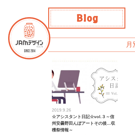
Blog
月
2019.9.26
☆アシスタント日記☆vol.３～信
州安曇野田んぼアートその後…収
穫祭情報～