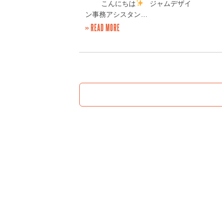
こんにちは
ジャムデザイ
ン事務アシスタン…
» READ MORE