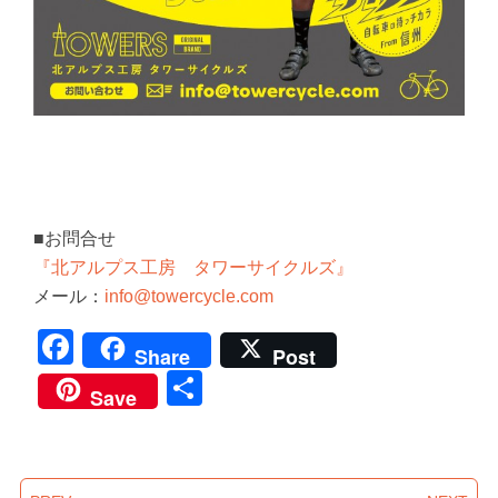
■お問合せ
『北アルプス工房 タワーサイクルズ』
メール：
info@towercycle.com
Facebook
Share
Post
共
Save
有